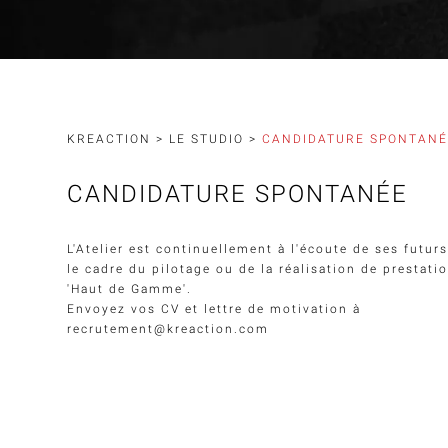
KREACTION
>
LE STUDIO
>
CANDIDATURE SPONTANÉ
CANDIDATURE SPONTANÉE
L'Atelier est continuellement à l'écoute de ses futurs
le cadre du pilotage ou de la réalisation de prestat
'Haut de Gamme'.
Envoyez vos CV et lettre de motivation à
recrutement@kreaction.com