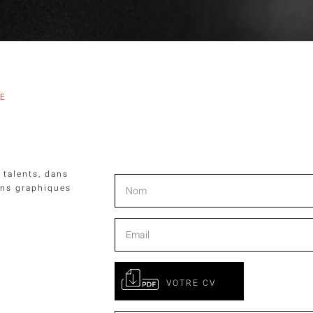
E
 talents, dans
ions graphiques
VOTRE CV