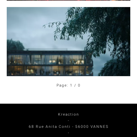
Page:
1
/ 0
Kreaction
-
68 Rue Anita Conti
-
56000
VANNES
-