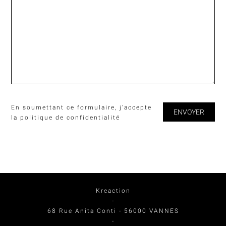
En soumettant ce formulaire, j'accepte
la
politique de confidentialité
Kreaction
-
68 Rue Anita Conti
-
56000
VANNES
-