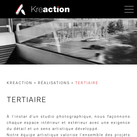
KREACTION
>
RÉALISATIONS
>
TERTIAIRE
TERTIAIRE
À l'instar d'un studio photographique, nous façonnons
chaque espace intérieur et extérieur avec une exigence
du détail et un sens artistique développé.
Notre équipe artistique valorise l'ensemble des projets