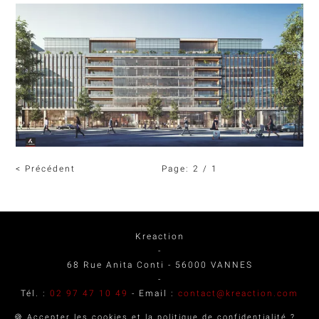
< Précédent
Page:
2
/ 1
Kreaction
-
68 Rue Anita Conti
-
56000
VANNES
-
Tél. :
02 97 47 10 49
- Email :
contact@kreaction.com
🍪 Accepter les cookies et la politique de confidentialité ?